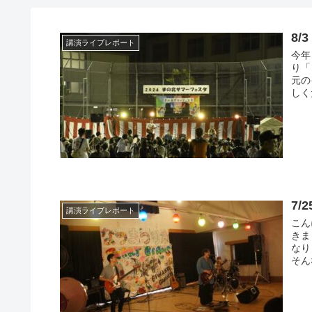
8
講演ライブレポート
今年
り「
元の
しく
7
講演ライブレポート
こん
きま
なり
そん