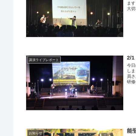
ます
大切
2
講演ライブレポート
今日
しま
員さ
研修
能
お知らせ