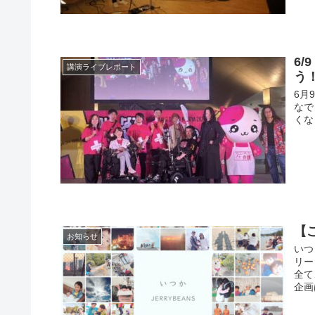
6/
講演ライブレポート
う
6月
なで
くな
【
お知らせ
いつ
リー
全て
企画