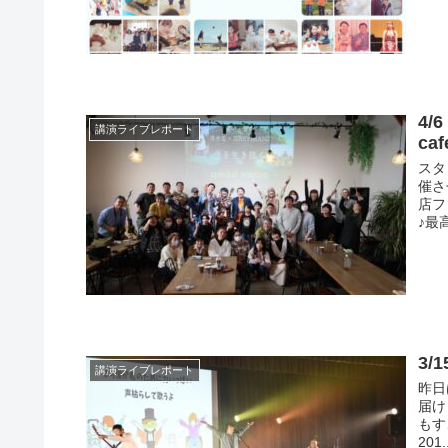
4/
講演ライブレポート
caf
スタ
催さ
店フ
♪最
3
講演ライブレポート
昨日
届け
もす
201.