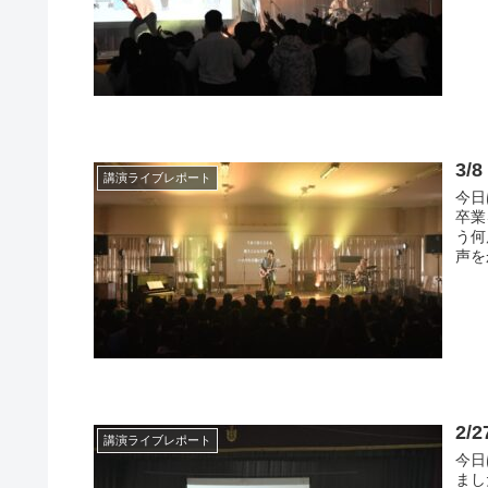
3
講演ライブレポート
今日
卒業
う何
声を
2/
講演ライブレポート
今日
まし