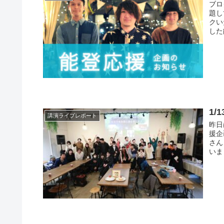
ブロ
題し
クい
した
1
講演ライブレポート
昨日
援企
さん
いま