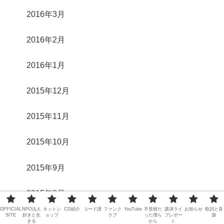
2016年3月
2016年2月
2016年1月
2015年12月
2015年11月
2015年10月
2015年9月
2015年8月
OFFICIAL
NPO法人
ネットシ
CD紹介
コード譜
ファンク
YouTube
不登校だ
講演ライ
お知らせ
歌詞と音
SITE
好きと生
ョップ
ラブ
った僕ら
ブレポー
源
2015年7月
きる
から
ト