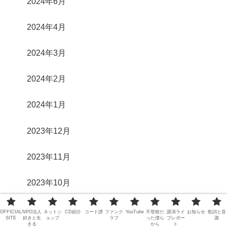
2024年6月
2024年4月
2024年3月
2024年2月
2024年1月
2023年12月
2023年11月
2023年10月
2023年9月
OFFICIAL
NPO法人
ネットシ
CD紹介
コード譜
ファンク
YouTube
不登校だ
講演ライ
お知らせ
歌詞と音
SITE
好きと生
ョップ
ラブ
った僕ら
ブレポー
源
きる
から
ト