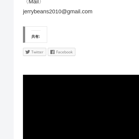
〈Mail〉
jerrybeans2010@gmail.com
共有:
Twitter
Facebook
動
画
プ
レ
ー
ヤ