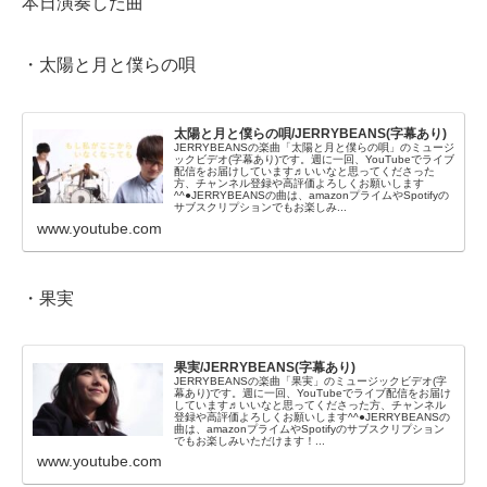
本日演奏した曲
・太陽と月と僕らの唄
太陽と月と僕らの唄/JERRYBEANS(字幕あり)
JERRYBEANSの楽曲「太陽と月と僕らの唄」のミュージ
ックビデオ(字幕あり)です。週に一回、YouTubeでライブ
配信をお届けしています♬いいなと思ってくださった
方、チャンネル登録や高評価よろしくお願いします
^^●JERRYBEANSの曲は、amazonプライムやSpotifyの
サブスクリプションでもお楽しみ...
www.youtube.com
・果実
果実/JERRYBEANS(字幕あり)
JERRYBEANSの楽曲「果実」のミュージックビデオ(字
幕あり)です。週に一回、YouTubeでライブ配信をお届け
しています♬いいなと思ってくださった方、チャンネル
登録や高評価よろしくお願いします^^●JERRYBEANSの
曲は、amazonプライムやSpotifyのサブスクリプション
でもお楽しみいただけます！...
www.youtube.com