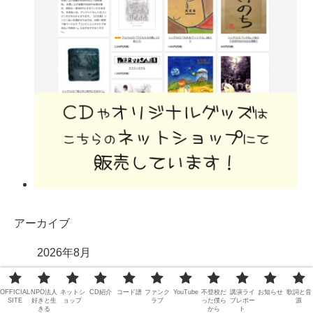
アーカイブ
2026年8月
2026年7月
OFFICIAL
NPO法人
ネットシ
CD紹介
コード譜
ファンク
YouTube
不登校だ
講演ライ
お知らせ
歌詞と音
SITE
好きと生
ョップ
ラブ
った僕ら
ブレポー
源
きる
から
ト