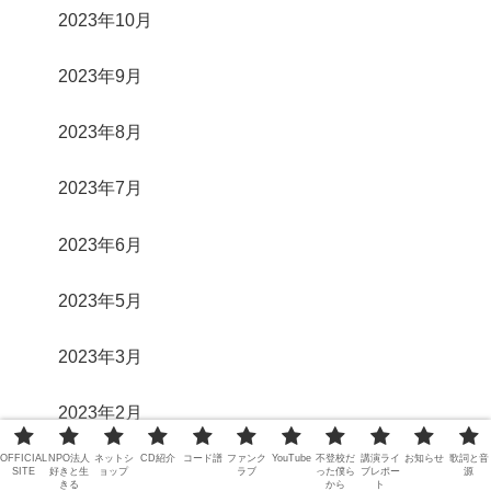
2023年10月
2023年9月
2023年8月
2023年7月
2023年6月
2023年5月
2023年3月
2023年2月
OFFICIAL
NPO法人
ネットシ
CD紹介
コード譜
ファンク
YouTube
不登校だ
講演ライ
お知らせ
歌詞と音
2023年1月
SITE
好きと生
ョップ
ラブ
った僕ら
ブレポー
源
きる
から
ト