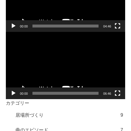
ー
ヤ
ー
00:00
04:46
動
画
プ
レ
ー
ヤ
ー
00:00
06:46
カテゴリー
居場所づくり
9
曲のエピソード
7