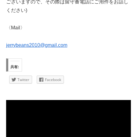
ございますので、その際は留守番電話にご用件をお話し
ください)
〈Mail〉
jerrybeans2010@gmail.com
共有:
Twitter
Facebook
動
画
プ
レ