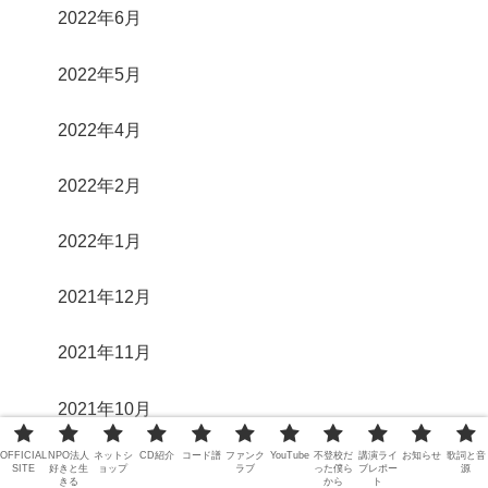
2022年6月
2022年5月
2022年4月
2022年2月
2022年1月
2021年12月
2021年11月
2021年10月
OFFICIAL
NPO法人
ネットシ
CD紹介
コード譜
ファンク
YouTube
不登校だ
講演ライ
お知らせ
歌詞と音
2021年8月
SITE
好きと生
ョップ
ラブ
った僕ら
ブレポー
源
きる
から
ト