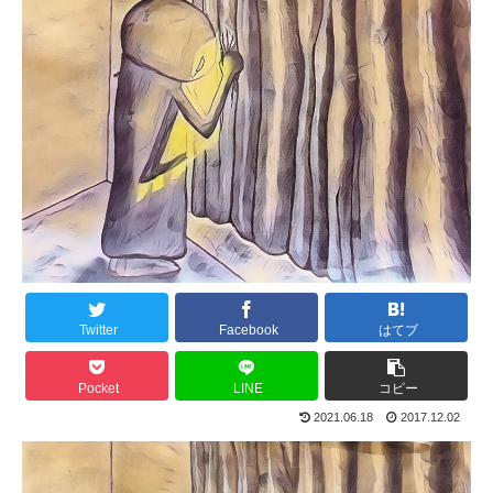
Twitter
Facebook
はてブ
Pocket
LINE
コピー
2021.06.18
2017.12.02