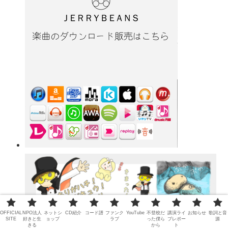
OFFICIAL
NPO法人
ネットシ
CD紹介
コード譜
ファンク
YouTube
不登校だ
講演ライ
お知らせ
歌詞と音
SITE
好きと生
ョップ
ラブ
った僕ら
ブレポー
源
きる
から
ト