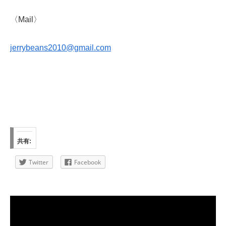
〈Mail〉
jerrybeans2010@gmail.com
共有:
Twitter
Facebook
動
画