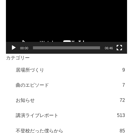
プ
レ
ー
ヤ
ー
00:00
06:46
カテゴリー
居場所づくり
9
曲のエピソード
7
お知らせ
72
講演ライブレポート
513
不登校だった僕らから
85