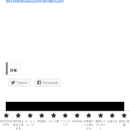
jerrybeans2010@gmail.com
共有:
Twitter
Facebook
動
画
プ
OFFICIAL
NPO法人
ネットシ
CD紹介
コード譜
ファンク
YouTube
不登校だ
講演ライ
お知らせ
歌詞と音
SITE
好きと生
ョップ
ラブ
った僕ら
ブレポー
源
きる
から
ト
レ