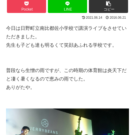
Pocket
LINE
コピー
2021.06.14
2016.06.21
今日は日野町立南比都佐小学校で講演ライブをさせてい
ただきました。
先生も子ども達も明るくて笑顔あふれる学校です。
普段なら生憎の雨ですが、この時期の体育館は炎天下だ
と凄く暑くなるので恵みの雨でした。
ありがたや。