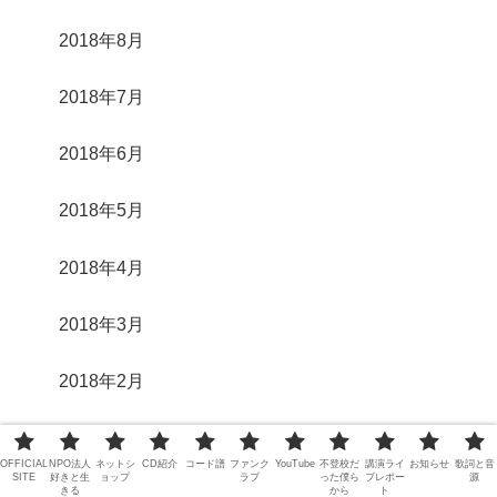
2018年8月
2018年7月
2018年6月
2018年5月
2018年4月
2018年3月
2018年2月
2018年1月
OFFICIAL
NPO法人
ネットシ
CD紹介
コード譜
ファンク
YouTube
不登校だ
講演ライ
お知らせ
歌詞と音
SITE
好きと生
ョップ
ラブ
った僕ら
ブレポー
源
きる
から
ト
2017年12月