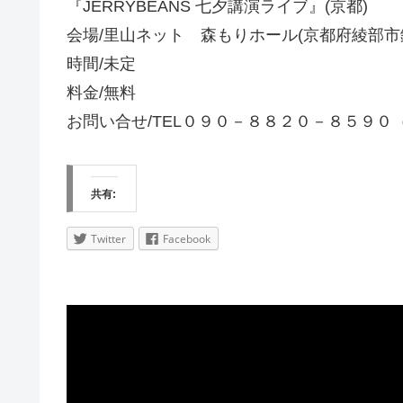
『JERRYBEANS 七夕講演ライブ』(京都)
会場/里山ネット 森もりホール(京都府綾部市
時間/未定
料金/無料
お問い合せ/TEL０９０－８８２０－８５９０
共有:
Twitter
Facebook
動
画
プ