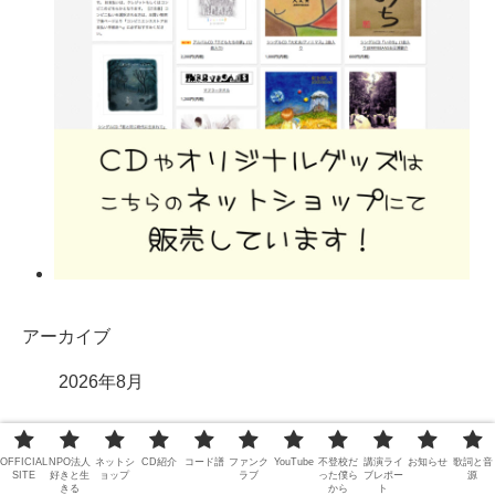
アーカイブ
2026年8月
2026年7月
OFFICIAL
NPO法人
ネットシ
CD紹介
コード譜
ファンク
YouTube
不登校だ
講演ライ
お知らせ
歌詞と音
SITE
好きと生
ョップ
ラブ
った僕ら
ブレポー
源
きる
から
ト