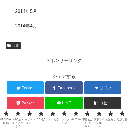
2014年5月
2014年4月
言葉
スポンサーリンク
シェアする
Twitter
Facebook
はてブ
Pocket
LINE
コピー
OFFICIAL
NPO法人
ネットシ
CD紹介
コード譜
ファンク
YouTube
不登校だ
講演ライ
お知らせ
歌詞と音
jerrybeansをフォローする
SITE
好きと生
ョップ
ラブ
った僕ら
ブレポー
源
きる
から
ト