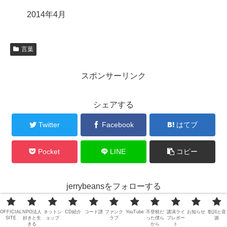
2014年4月
言葉
スポンサーリンク
シェアする
Twitter
Facebook
はてブ
Pocket
LINE
コピー
jerrybeansをフォローする
OFFICIAL
NPO法人
ネットシ
CD紹介
コード譜
ファンク
YouTube
不登校だ
講演ライ
お知らせ
歌詞と音
SITE
好きと生
ョップ
ラブ
った僕ら
ブレポー
源
きる
から
ト