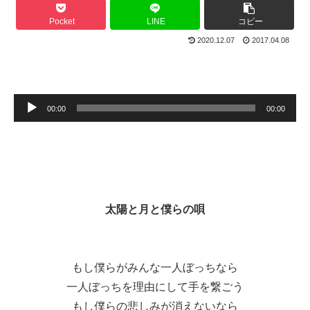
Pocket
LINE
コピー
2020.12.07
2017.04.08
音
00:00
00:00
声
プ
レ
ー
ヤ
太陽と月と僕らの唄
ー
もし僕らがみんな一人ぼっちなら
一人ぼっちを理由にして手を繋ごう
もし僕らの悲しみが消えないなら