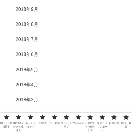
2018年9月
2018年8月
2018年7月
2018年6月
2018年5月
2018年4月
2018年3月
2018年2月
OFFICIAL
NPO法人
ネットシ
CD紹介
コード譜
ファンク
YouTube
不登校だ
講演ライ
お知らせ
歌詞と音
SITE
好きと生
ョップ
ラブ
った僕ら
ブレポー
源
2018年1月
きる
から
ト