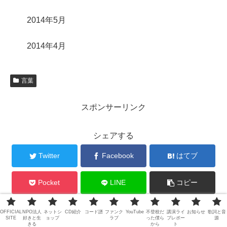
2014年5月
2014年4月
言葉
スポンサーリンク
シェアする
Twitter
Facebook
はてブ
Pocket
LINE
コピー
OFFICIAL
NPO法人
ネットシ
CD紹介
コード譜
ファンク
YouTube
不登校だ
講演ライ
お知らせ
歌詞と音
jerrybeansをフォローする
SITE
好きと生
ョップ
ラブ
った僕ら
ブレポー
源
きる
から
ト