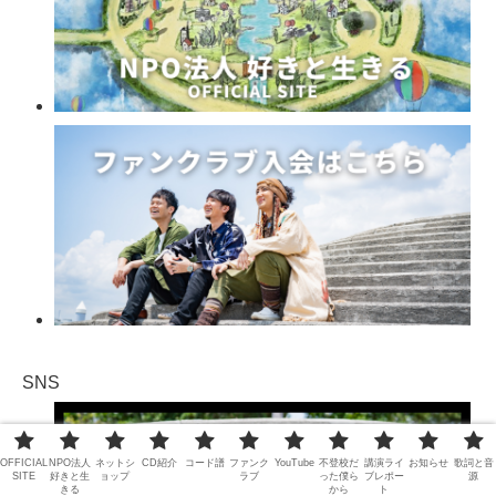
SNS
OFFICIAL
NPO法人
ネットシ
CD紹介
コード譜
ファンク
YouTube
不登校だ
講演ライ
お知らせ
歌詞と音
SITE
好きと生
ョップ
ラブ
った僕ら
ブレポー
源
きる
から
ト