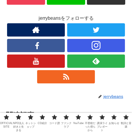
jerrybeansをフォローする
jerrybeans
関連記事
OFFICIAL
NPO法人
ネットシ
CD紹介
コード譜
ファンク
YouTube
不登校だ
講演ライ
お知らせ
歌詞と音
SITE
好きと生
ョップ
ラブ
った僕ら
ブレポー
源
きる
から
ト