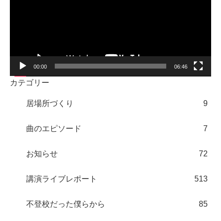
レ
ー
ヤ
ー
00:00
06:46
カテゴリー
居場所づくり
9
曲のエピソード
7
お知らせ
72
講演ライブレポート
513
不登校だった僕らから
85