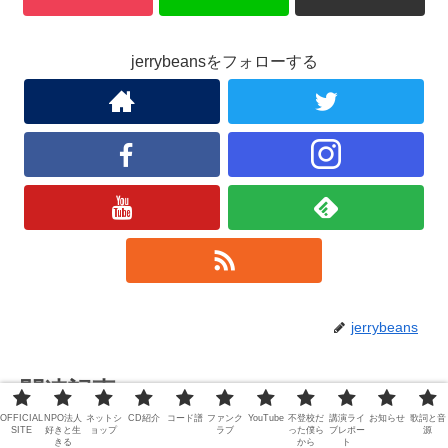
jerrybeansをフォローする
jerrybeans
関連記事
OFFICIAL
NPO法人
ネットシ
CD紹介
コード譜
ファンク
YouTube
不登校だ
講演ライ
お知らせ
歌詞と音
SITE
好きと生
ョップ
ラブ
った僕ら
ブレポー
源
きる
から
ト