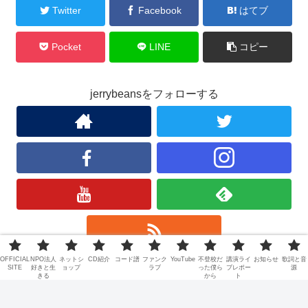
Twitter
Facebook
はてブ
Pocket
LINE
コピー
jerrybeansをフォローする
OFFICIAL
NPO法人
ネットシ
CD紹介
コード譜
ファンク
YouTube
不登校だ
講演ライ
お知らせ
歌詞と音
SITE
好きと生
ョップ
ラブ
った僕ら
ブレポー
源
jerrybeans
きる
から
ト