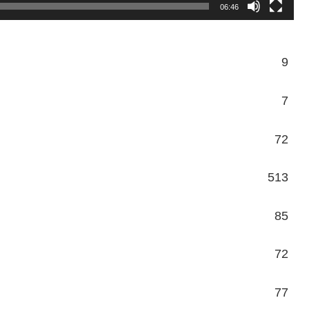
06:46
9
7
72
513
85
72
77